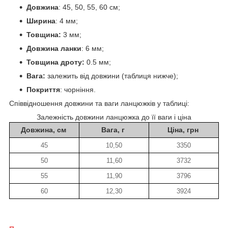
Довжина
: 45, 50, 55, 60 см;
Ширина
: 4 мм;
Товщина:
3 мм;
Довжина ланки
: 6 мм;
Товщина дроту:
0.5 мм;
Вага:
залежить від довжини (таблиця нижче);
Покриття
: чорніння.
Співвідношення довжини та ваги ланцюжків у таблиці:
Залежність довжини ланцюжка до її ваги і ціна
Довжина, см
Вага, г
Ціна, грн
45
10,50
3350
50
11,60
3732
55
11,90
3796
60
12,30
3924