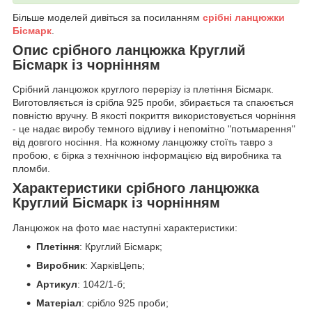
Більше моделей дивіться за посиланням
срібні ланцюжки
Бісмарк
.
Опис срібного ланцюжка Круглий
Бісмарк із чорнінням
Срібний ланцюжок круглого перерізу із плетіння Бісмарк.
Виготовляється із срібла 925 проби, збирається та спаюється
повністю вручну. В якості покриття використовується чорніння
- це надає виробу темного відливу і непомітно "потьмарення"
від довгого носіння. На кожному ланцюжку стоїть тавро з
пробою, є бірка з технічною інформацією від виробника та
пломби.
Характеристики срібного ланцюжка
Круглий Бісмарк із чорнінням
Ланцюжок на фото має наступні характеристики:
Плетіння
: Круглий Бісмарк;
Виробник
: ХарківЦепь;
Артикул
: 1042/1-б;
Матеріал
: срібло 925 проби;