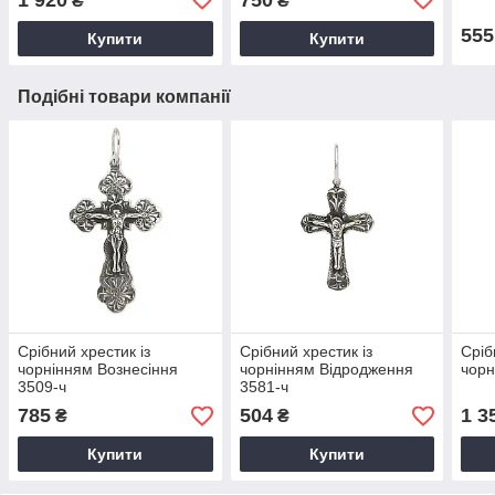
₴
₴
555
Купити
Купити
Подібні товари компанії
Срібний хрестик із
Срібний хрестик із
Сріб
чорнінням Вознесіння
чорнінням Відродження
чорн
3509-ч
3581-ч
785
504
1 3
₴
₴
Купити
Купити