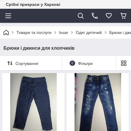
Срібні прикраси у Харкові
Товари та послуги
Інше
Одяг дитячий
Брюки і дж
Брюки і джинси для хлопчиків
Сортування
0
Фільтри