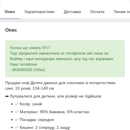
Опис
Характеристики
Доставка
Оплата
Умови п
Опис
Хочеш ще знижку 5%?
Тоді оформлюй замовлення за телефоном або пиши на
Вайбер і наші менеджери зменшать ціну під час відправки.
Наші телефони:
- 0634480265 (Viber).
Продаю нові Дитячі джинси для хлопчика із потертостями
сині, 10 років, 134-140 см
➡️ Купувалися для дитини, але розмір не підійшов
✅ Колір: синій
✅ Матеріал: 95% бавовна, 5% еластан
✅ Посадка: середня
✅ Кишені: 2 спереду, 2 ззаду