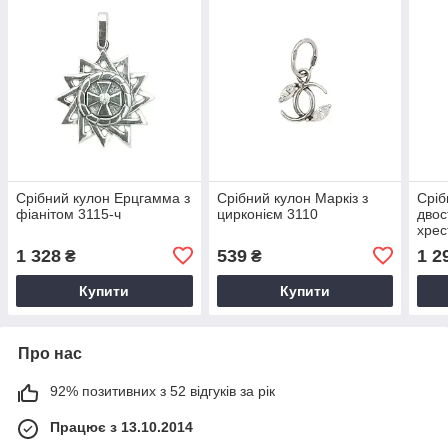
Срібний кулон Ерцгамма з
Срібний кулон Маркіз з
Сріб
фіанітом 3115-ч
цирконієм 3110
двос
хрес
р
1 328
539
1 2
₴
₴
Купити
Купити
Про нас
92% позитивних з 52 відгуків за рік
Працює з 13.10.2014