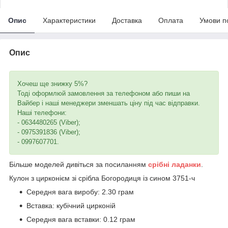
Опис
Характеристики
Доставка
Оплата
Умови п
Опис
Хочеш ще знижку 5%?
Тоді оформлюй замовлення за телефоном або пиши на
Вайбер і наші менеджери зменшать ціну під час відправки.
Наші телефони:
- 0634480265 (Viber);
- 0975391836 (Viber);
- 0997607701.
Більше моделей дивіться за посиланням
срібні ладанки
.
Кулон з цирконієм зі срібла Богородиця із сином 3751-ч
Середня вага виробу: 2.30 грам
Вставка: кубічний цирконій
Середня вага вставки: 0.12 грам