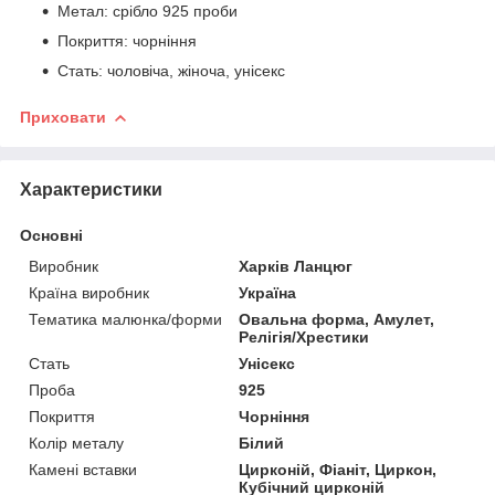
Метал: срібло 925 проби
Покриття: чорніння
Стать: чоловіча, жіноча, унісекс
Приховати
Характеристики
Основні
Виробник
Харків Ланцюг
Країна виробник
Україна
Тематика малюнка/форми
Овальна форма, Амулет,
Релігія/Хрестики
Стать
Унісекс
Проба
925
Покриття
Чорніння
Колір металу
Білий
Камені вставки
Цирконій, Фіаніт, Циркон,
Кубічний цирконій