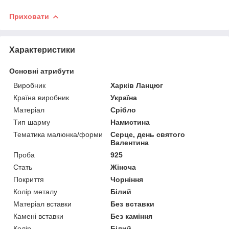
Приховати
Характеристики
Основні атрибути
Виробник
Харків Ланцюг
Країна виробник
Україна
Матеріал
Срібло
Тип шарму
Намистина
Тематика малюнка/форми
Серце, день святого
Валентина
Проба
925
Стать
Жіноча
Покриття
Чорніння
Колір металу
Білий
Матеріал вставки
Без вставки
Камені вставки
Без каміння
Колір
Білий