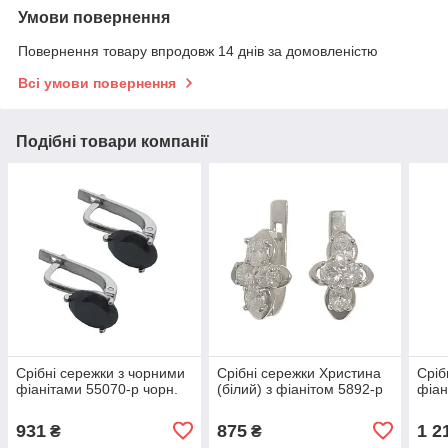
Умови повернення
Повернення товару впродовж 14 днів за домовленістю
Всі умови повернення
Подібні товари компанії
Срібні сережки з чорними
Срібні сережки Христина
Сріб
фіанітами 55070-р чорн.
(білий) з фіанітом 5892-р
фіан
931
875
1 2
₴
₴