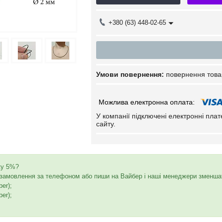
+380 (63) 448-02-65
повернення това
У компанії підключені електронні пла
сайту.
ку 5%?
амовлення за телефоном або пиши на Вайбер і наші менеджери зменшать
ber);
ber);