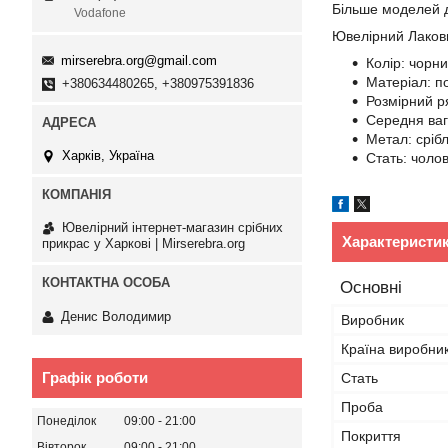
Більше моделей 
Vodafone
Ювелірний Лакови
mirserebra.org@gmail.com
Колір: чорн
Матеріал: п
+380634480265, +380975391836
Розмірний ря
Середня ваг
Метал: сріб
Харків, Україна
Стать: чолов
Ювелірний інтернет-магазин срібних
Характеристи
прикрас у Харкові | Mirserebra.org
Основні
Денис Володимир
Виробник
Країна виробни
Графік роботи
Стать
Проба
Понеділок
09:00
21:00
Покриття
Вівторок
09:00
21:00