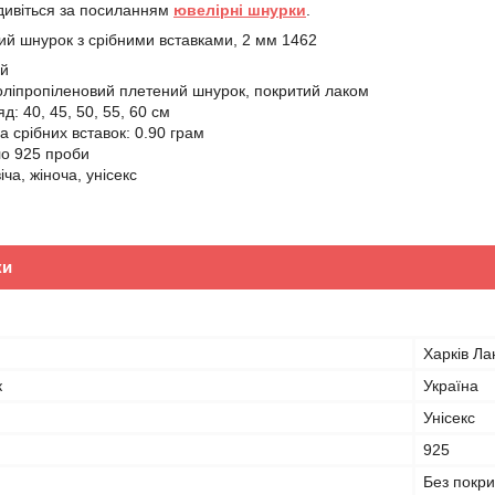
дивіться за посиланням
ювелірні шнурки
.
й шнурок з срібними вставками, 2 мм 1462
ий
оліпропіленовий плетений шнурок, покритий лаком
д: 40, 45, 50, 55, 60 см
а срібних вставок: 0.90 грам
ло 925 проби
іча, жіноча, унісекс
ки
Харків Л
к
Україна
Унісекс
925
Без покри