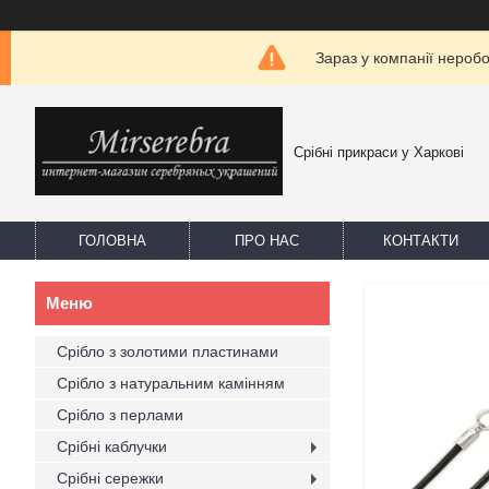
Зараз у компанії нероб
Срібні прикраси у Харкові
ГОЛОВНА
ПРО НАС
КОНТАКТИ
Срібло з золотими пластинами
Срібло з натуральним камінням
Срібло з перлами
Срібні каблучки
Срібні сережки