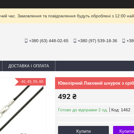
очий час. Замовлення та повідомлення будуть оброблені з 12:00 най
+380 (63) 448-02-65
+380 (97) 539-18-36
+38
ДОСТАВКА І ОПЛАТА
40, 45, 55, 60
Ювелірний Лаковий шнурок з сріб
492 ₴
Готово до відправки 2 од.
Код:
1462
Купити
Купити