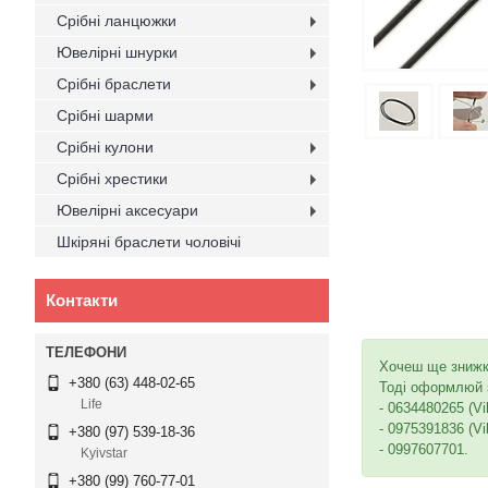
Срібні ланцюжки
Ювелірні шнурки
Срібні браслети
Срібні шарми
Срібні кулони
Срібні хрестики
Ювелірні аксесуари
Шкіряні браслети чоловічі
Контакти
Хочеш ще зниж
+380 (63) 448-02-65
Тоді оформлюй з
Life
- 0634480265 (Vi
- 0975391836 (Vi
+380 (97) 539-18-36
- 0997607701.
Kyivstar
+380 (99) 760-77-01