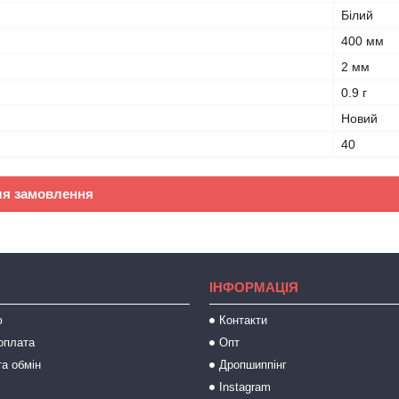
Білий
400 мм
2 мм
0.9 г
Новий
40
ля замовлення
ІНФОРМАЦІЯ
ю
Контакти
оплата
Опт
а обмін
Дропшиппінг
Instagram