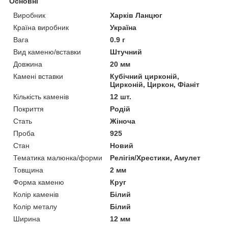
Основні
Виробник
Харків Ланцюг
Країна виробник
Україна
Вага
0.9 г
Вид каменю/вставки
Штучний
Довжина
20 мм
Камені вставки
Кубічний цирконій,
Цирконій, Циркон, Фіаніт
Кількість каменів
12 шт.
Покриття
Родій
Стать
Жіноча
Проба
925
Стан
Новий
Тематика малюнка/форми
Релігія/Хрестики, Амулет
Товщина
2 мм
Форма каменю
Круг
Колір каменів
Білий
Колір металу
Білий
Ширина
12 мм