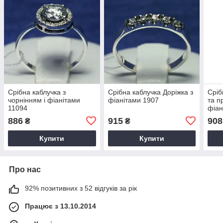
Срібна каблучка з
Срібна каблучка Доріжка з
Сріб
чорнінням і фіанітами
фіанітами 1907
та п
11094
фіан
886
915
908
₴
₴
Купити
Купити
Про нас
92% позитивних з 52 відгуків за рік
Працює з 13.10.2014