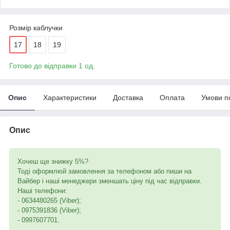
Розмір каблучки
17
18
19
Готово до відправки 1 од.
Опис
Характеристики
Доставка
Оплата
Умови п
Опис
Хочеш ще знижку 5%?
Тоді оформлюй замовлення за телефоном або пиши на
Вайбер і наші менеджери зменшать ціну під час відправки.
Наші телефони:
- 0634480265 (Viber);
- 0975391836 (Viber);
- 0997607701.