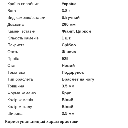
Країна виробник
Україна
Вага
3.8 г
Вид каменю/вставки
Штучний
Довжина
260 мм
Камені вставки
Фіаніт, Циркон
Кількість каменів
1 шт.
Покриття
Срібло
Стать
Жіноча
Проба
925
Стан
Новий
Тематика
Подарунок
Тип браслета
Браслет на ногу
Товщина
3.5 мм
Форма каменю
Круг
Колір каменів
Білий
Колір металу
Білий
Ширина
3.5 мм
Користувальницькі характеристики