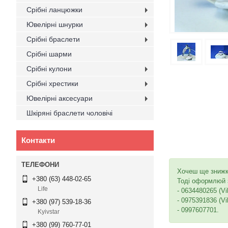
Срібні ланцюжки
Ювелірні шнурки
Срібні браслети
Срібні шарми
Срібні кулони
Срібні хрестики
Ювелірні аксесуари
Шкіряні браслети чоловічі
Контакти
Хочеш ще зниж
+380 (63) 448-02-65
Тоді оформлюй з
Life
- 0634480265 (Vi
- 0975391836 (Vi
+380 (97) 539-18-36
- 0997607701.
Kyivstar
+380 (99) 760-77-01