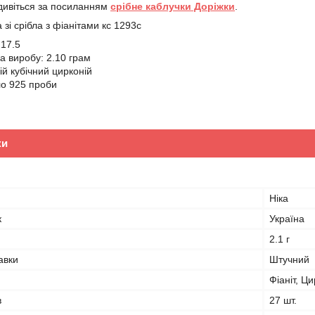
дивіться за посиланням
срібне каблучки Доріжки
.
зі срібла з фіанітами кс 1293с
 17.5
а виробу: 2.10 грам
ій кубічний цирконій
ло 925 проби
ки
Ніка
к
Україна
2.1 г
авки
Штучний
Фіаніт, Ц
в
27 шт.