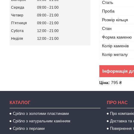
Стать
Середа
09:00
21:00
Проба
Четвер
09:00
21:00
Розмір кільця
Пʼятниця
09:00
21:00
Стан
Субота
12:00
21:00
Форма каменю
Неділя
12:00
21:00
Колір каменів
Колір металу
Інформація д
Ціна:
795 ₴
КАТАЛОГ
ПРО НАС
Срібло з золотими пластинами
Про компані
Срібло з натуральним камінням
Доставка та 
Срібло з перлами
Повернення т