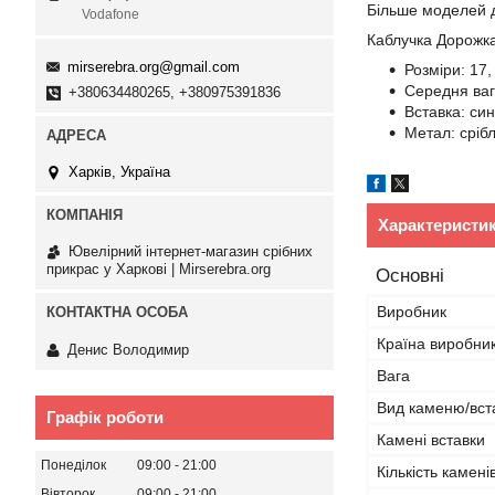
Більше моделей 
Vodafone
Каблучка Дорожка 
mirserebra.org@gmail.com
Розміри: 17,
Середня ваг
+380634480265, +380975391836
Вставка: син
Метал: сріб
Харків, Україна
Характеристи
Ювелірний інтернет-магазин срібних
прикрас у Харкові | Mirserebra.org
Основні
Виробник
Країна виробни
Денис Володимир
Вага
Вид каменю/вст
Графік роботи
Камені вставки
Понеділок
09:00
21:00
Кількість камені
Вівторок
09:00
21:00