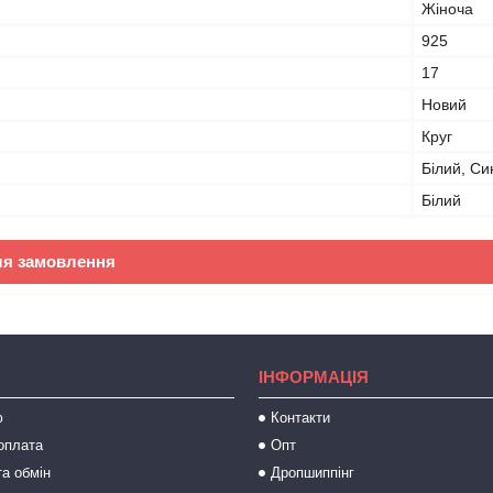
Жіноча
925
17
Новий
Круг
Білий, Си
Білий
ля замовлення
ІНФОРМАЦІЯ
ю
Контакти
оплата
Опт
а обмін
Дропшиппінг