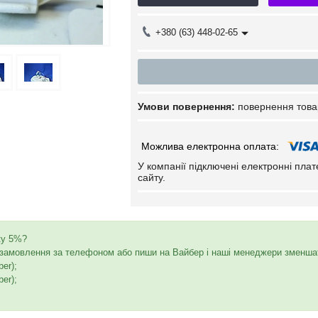
+380 (63) 448-02-65
повернення това
У компанії підключені електронні пла
сайту.
ку 5%?
амовлення за телефоном або пиши на Вайбер і наші менеджери зменшать
ber);
ber);