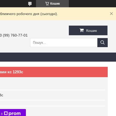
Кошик
ближчого робочого дня (сьогодні).
Кошик
0 (99) 760-77-01
ами кс 1293с
3с
 з