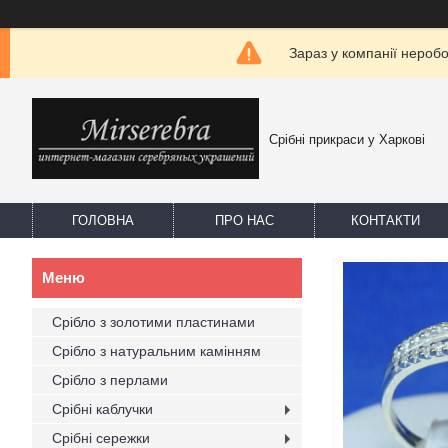
Зараз у компанії нероб
Срібні прикраси у Харкові
ГОЛОВНА
ПРО НАС
КОНТАКТИ
Срібло з золотими пластинами
Срібло з натуральним камінням
Срібло з перлами
Срібні каблучки
Срібні сережки