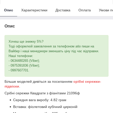
Опис
Характеристики
Доставка
Оплата
Умови п
Опис
Хочеш ще знижку 5%?
Тоді оформлюй замовлення за телефоном або пиши на
Вайбер і наші менеджери зменшать ціну під час відправки.
Наші телефони:
- 0634480265 (Viber);
- 0975391836 (Viber);
- 0997607701.
Більше моделей дивіться за посиланням
срібні сережки-
підвіски
.
Срібні сережки Квадрати з фіанітами 21096ф
Середня вага виробу: 4.82 грам
Вставка: фіолетовий кубічний цирконій