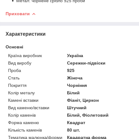
Метал: чорнене срібло 925 проби
Приховати
Характеристики
Основні
Країна виробник
Україна
Вид виробу
Сережки-підвіски
Проба
925
Стать
Жіноча
Покриття
Чорніння
Колір металу
Білий
Камені вставки
Фіаніт, Циркон
Вид каменю/вставки
Штучний
Колір каменів
Білий, Фіолетовий
Форма каменю
Квадрат
Кількість каменів
80 шт.
Тематика малюнка/форми
Квадратна форма