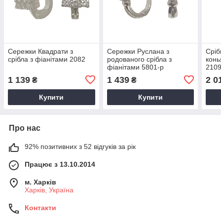
Сережки Квадрати з
Сережки Руслана з
Сріб
срібла з фіанітами 2082
родованого срібла з
конь
фіанітами 5801-р
210
1 139
1 439
2 0
₴
₴
Купити
Купити
Про нас
92% позитивних з 52 відгуків за рік
Працює з 13.10.2014
м. Харків
Харків, Україна
Контакти