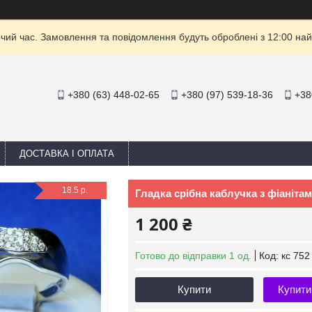
очий час. Замовлення та повідомлення будуть оброблені з 12:00 най
+380 (63) 448-02-65
+380 (97) 539-18-36
+38
ДОСТАВКА І ОПЛАТА
18.5 р.
Гладка срібна каблучка з фіанітам
1 200 ₴
Готово до відправки 1 од.
Код:
кс 752
Купити
Купити