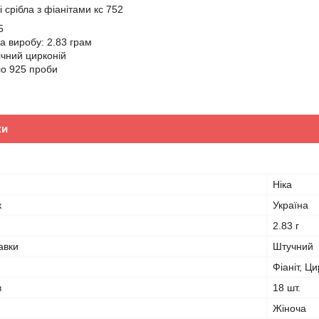
і срібла з фіанітами кс 752
5
а виробу: 2.83 грам
ічний цирконій
ло 925 проби
ки
Ніка
к
Україна
2.83 г
авки
Штучний
Фіаніт, Ц
в
18 шт.
Жіноча