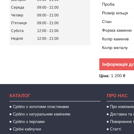
Проба
Середа
09:00
21:00
Розмір кільця
Четвер
09:00
21:00
Стан
Пʼятниця
09:00
21:00
Форма каменю
Субота
12:00
21:00
Неділя
12:00
21:00
Колір каменів
Колір металу
Інформація д
Ціна:
1 200 ₴
КАТАЛОГ
ПРО НАС
Срібло з золотими пластинами
Про компані
Срібло з натуральним камінням
Доставка та 
Срібло з перлами
Повернення т
Срібні каблучки
Статті