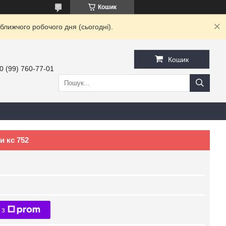
Кошик
ближчого робочого дня (сьогодні).
Кошик
0 (99) 760-77-01
и кс 752
 з