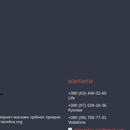
+380 (63) 448-02-65
на
Life
+380 (97) 539-18-36
Kyivstar
тернет-магазин срібних прикрас
+380 (99) 760-77-01
irserebra.org
Vodafone
mirserebra.org@gmail.com