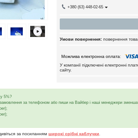
+380 (63) 448-02-65
повернення това
У компанії підключені електронні пла
сайту.
ку 5%?
амовлення за телефоном або пиши на Вайбер і наші менеджери зменшать
ber);
ber);
дивіться за посиланням
широкі срібні каблучки
.