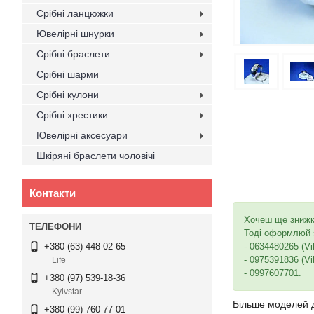
Срібні ланцюжки
Ювелірні шнурки
Срібні браслети
Срібні шарми
Срібні кулони
Срібні хрестики
Ювелірні аксесуари
Шкіряні браслети чоловічі
Контакти
Хочеш ще зниж
Тоді оформлюй з
- 0634480265 (Vi
+380 (63) 448-02-65
- 0975391836 (Vi
Life
- 0997607701.
+380 (97) 539-18-36
Kyivstar
Більше моделей 
+380 (99) 760-77-01