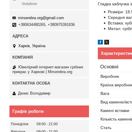
Гладка каблучка з
Vodafone
Розміри: 18.
Середня ваг
mirserebra.org@gmail.com
Вставка: куб
+380634480265, +380975391836
Метал: сріб
Харків, Україна
Характеристи
Основні
Ювелірний інтернет-магазин срібних
прикрас у Харкові | Mirserebra.org
Виробник
Країна виробни
Денис Володимир
Вага
Вид каменю/вст
Камені вставки
Графік роботи
Кількість камені
Понеділок
09:00
21:00
Стать
Вівторок
09:00
21:00