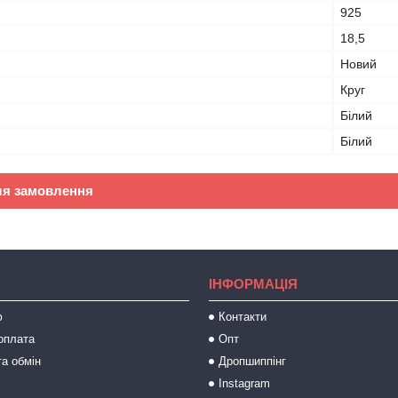
925
18,5
Новий
Круг
Білий
Білий
ля замовлення
ІНФОРМАЦІЯ
ю
Контакти
оплата
Опт
а обмін
Дропшиппінг
Instagram