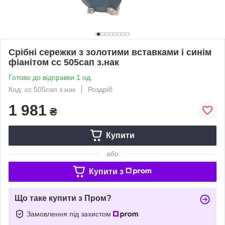
Срібні сережки з золотими вставками і синім
фіанітом сс 505сап з.нак
Готово до відправки 1 од.
Код: сс 505сап з.нак
Роздріб
1 981
₴
Купити
або
Купити з
Що таке купити з Пром?
Замовлення під захистом