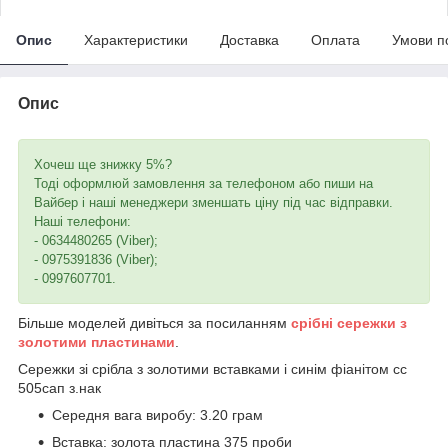
Опис
Характеристики
Доставка
Оплата
Умови п
Опис
Хочеш ще знижку 5%?
Тоді оформлюй замовлення за телефоном або пиши на
Вайбер і наші менеджери зменшать ціну під час відправки.
Наші телефони:
- 0634480265 (Viber);
- 0975391836 (Viber);
- 0997607701.
Більше моделей дивіться за посиланням
срібні сережки з
золотими пластинами
.
Сережки зі срібла з золотими вставками і синім фіанітом сс
505сап з.нак
Середня вага виробу: 3.20 грам
Вставка: золота пластина 375 проби