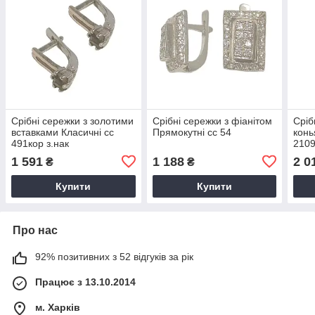
Срібні сережки з золотими
Срібні сережки з фіанітом
Сріб
вставками Класичні сс
Прямокутні сс 54
конь
491кор з.нак
210
1 591
1 188
2 0
₴
₴
Купити
Купити
Про нас
92% позитивних з 52 відгуків за рік
Працює з 13.10.2014
м. Харків