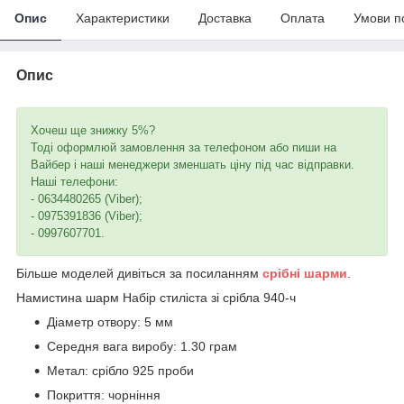
Опис
Характеристики
Доставка
Оплата
Умови п
Опис
Хочеш ще знижку 5%?
Тоді оформлюй замовлення за телефоном або пиши на
Вайбер і наші менеджери зменшать ціну під час відправки.
Наші телефони:
- 0634480265 (Viber);
- 0975391836 (Viber);
- 0997607701.
Більше моделей дивіться за посиланням
срібні шарми
.
Намистина шарм Набір стиліста зі срібла 940-ч
Діаметр отвору: 5 мм
Середня вага виробу: 1.30 грам
Метал: срібло 925 проби
Покриття: чорніння