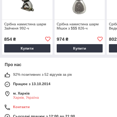
Срібна намистина шарм
Срібна намистина шарм
Сріб
Зайченя 992-ч
Мішок з $$$ 826-ч
Ведм
854
974
802
₴
₴
Купити
Купити
Про нас
92% позитивних з 52 відгуків за рік
Працює з 13.10.2014
м. Харків
Харків, Україна
Контакти
Сьогодні працює з 12:00 до 21:00