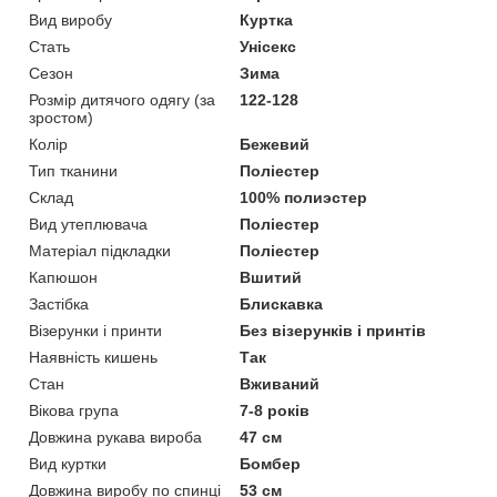
Вид виробу
Куртка
Стать
Унісекс
Сезон
Зима
Розмір дитячого одягу (за
122-128
зростом)
Колір
Бежевий
Тип тканини
Поліестер
Склад
100% полиэстер
Вид утеплювача
Поліестер
Матеріал підкладки
Поліестер
Капюшон
Вшитий
Застібка
Блискавка
Візерунки і принти
Без візерунків і принтів
Наявність кишень
Так
Стан
Вживаний
Вікова група
7-8 років
Довжина рукава вироба
47 см
Вид куртки
Бомбер
Довжина виробу по спинці
53 см