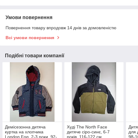
Умови повернення
Повернення товару впродовж 14 днів за домовленістю
Всі умови повернення
Подібні товари компанії
Демісезонна дитяча
Худі The North Face
Дитя
куртка на хлопчика
дитяче сіро-синє, 6-7
для 
London Fog, 2-3 роки, 92-
років, 116-122 см,
98-1