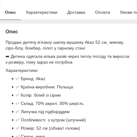
Опис
Характеристики
Доставка
Оплата
Умови п
Опис
Продаю дитячу в'язану шапку-вушанку Akaz 52 см, зимову,
сіро-білу, бомбер, пілот у гарному стані
➡️ Дитина одягала кілька разів через теплу погоду та виросла
з розміру, тому зараз не потрібна
Характеристики:
✅ Бренд: Akaz
✅ Країна-виробник: Польща
✅ Колір: білий із сірим
✅ Склад: 70% акрил, 30% шерсть
✅ Липучка під підборіддям
✅ Особливості: з хутром (штучний)
✅ Розмір: 52 см (обхват голови)
✅ Сезон: зима