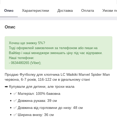
Опис
Характеристики
Доставка
Оплата
Умови п
Опис
Хочеш ще знижку 5%?
Тоді оформлюй замовлення за телефоном або пиши на
Вайбер і наші менеджери зменшать ціну під час відправки.
Наші телефони:
- 0634480265 (Viber);
Продаю Футболку для хлопчика LC Waikiki Marvel Spider Man
червона, 6-7 років, 116-122 см в ідеальному стані
➡️ Купували для дитини, але трохи мала
✅ Матеріал: 100% бавовна
✅ Довжина рукава: 39 см
✅ Довжина від горловини до низу: 48 см
✅ Ширина внизу: 36 см