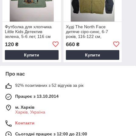
Футболка для хлопчика
Худі The North Face
Little Kids Детектив
дитяче сіро-синє, 6-7
зелена, 5-6 лет, 116 см
років, 116-122 см,
толстовка, кофта з
120
660
₴
₴
капюшоном на блискавці
Купити
Купити
Про нас
92% позитивних з 52 відгуків за рік
Працює з 13.10.2014
м. Харків
Харків, Україна
Контакти
Сьогодні працює з 12:00 до 21:00