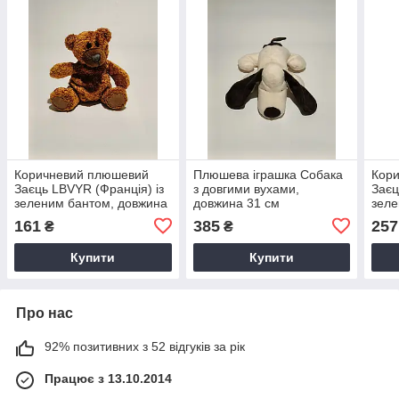
Коричневий плюшевий
Плюшева іграшка Собака
Кор
Заєць LBVYR (Франція) із
з довгими вухами,
Заєц
зеленим бантом, довжина
довжина 31 см
зеле
27 см
27 с
161
385
257
₴
₴
Купити
Купити
Про нас
92% позитивних з 52 відгуків за рік
Працює з 13.10.2014