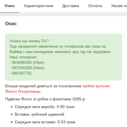
Опис
Характеристики
Доставка
Оплата
Умови п
Опис
Хочеш ще знижку 5%?
Тоді оформлюй замовлення за телефоном або пиши на
Вайбер і наші менеджери зменшать ціну під час відправки.
Наші телефони:
- 0634480265 (Viber);
- 0975391836 (Viber);
- 0997607701.
Більше моделей дивіться за посиланням
срібні кулони
Янгол Охоронець
.
Підвіска Янгол зі срібла з фіанітами 3285-р
Середня вага виробу: 0.80 грам
Вставка: кубічний цирконій
Середня вага вставки: 0.03 грам