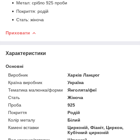
Метал: срібло 925 проби
Покриття: родій
Стать: жіноча
Приховати
Характеристики
Основні
Виробник
Харків Ланцюг
Країна виробник
Україна
Тематика малюнка/форми
Янголята/феї
Стать
Жіноча
Проба
925
Покриття
Родій
Колір металу
Білий
Камені вставки
Цирконій, Фіаніт, Циркон,
Кубічний цирконій
Вид каменю/вставки
Штучний