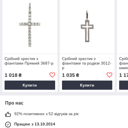
Срібний хрестик з
Срібний хрестик з
Сріб
фіанітами Прямий 3687-р
фіанітами та родієм 3012-
фіан
р
камі
1 018
1 035
1 1
₴
₴
Купити
Купити
Про нас
92% позитивних з 52 відгуків за рік
Працює з 13.10.2014