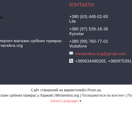
+380 (63) 448-02-65
на
Life
+380 (97) 539-18-36
Kyivstar
тернет-магазин срібних прикрас
+380 (99) 760-77-01
irserebra.org
Vodafone
mirserebra.org@gmail.com
+380634480265, +380975391
Сайт створений на маркетплейсі
Prom.ua
Ювелірний інтернет-магазин срібних прикрас у Харкові | Mirserebra.org |
Поскаржитися на контент
|
По
Select Language
▼