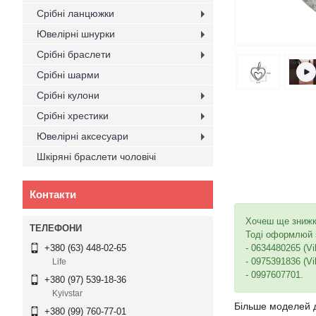
Срібні ланцюжки
Ювелірні шнурки
Срібні браслети
Срібні шарми
Срібні кулони
Срібні хрестики
Ювелірні аксесуари
Шкіряні браслети чоловічі
Контакти
Хочеш ще зниж
Тоді оформлюй з
- 0634480265 (Vi
+380 (63) 448-02-65
- 0975391836 (Vi
Life
- 0997607701.
+380 (97) 539-18-36
Kyivstar
Більше моделей 
+380 (99) 760-77-01