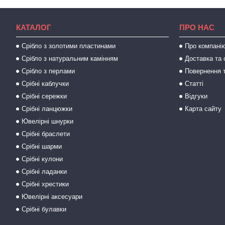
КАТАЛОГ
ПРО НАС
Срібло з золотими пластинами
Про компані
Срібло з натуральним камінням
Доставка та 
Срібло з перлами
Повернення т
Срібні каблучки
Статті
Срібні сережки
Відгуки
Срібні ланцюжки
Карта сайту
Ювелірні шнурки
Срібні браслети
Срібні шарми
Срібні кулони
Срібні ладанки
Срібні хрестики
Ювелірні аксесуари
Срібні булавки