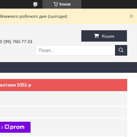
Кошик
ближчого робочого дня (сьогодні).
Кошик
0 (99) 760-77-01
анітами 0351-р
р
 з