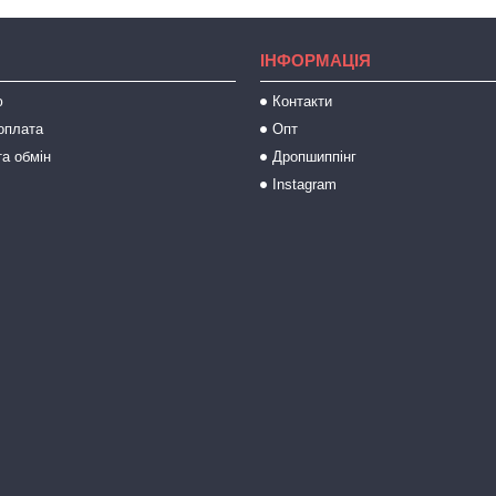
ІНФОРМАЦІЯ
ю
Контакти
оплата
Опт
а обмін
Дропшиппінг
Instagram