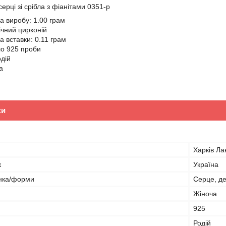
серці зі срібла з фіанітами 0351-р
а виробу: 1.00 грам
ічний цирконій
а вставки: 0.11 грам
ло 925 проби
одій
а
ки
Харків Л
к
Україна
нка/форми
Серце, де
Жіноча
925
Родій