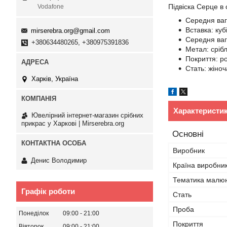
Підвіска Серце в 
Vodafone
Середня ваг
Вставка: куб
mirserebra.org@gmail.com
Середня ваг
+380634480265, +380975391836
Метал: сріб
Покриття: р
Стать: жіноч
Харків, Україна
Характеристи
Ювелірний інтернет-магазин срібних
прикрас у Харкові | Mirserebra.org
Основні
Виробник
Денис Володимир
Країна виробни
Тематика малю
Графік роботи
Стать
Проба
Понеділок
09:00
21:00
Покриття
Вівторок
09:00
21:00