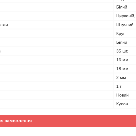
Білий
Цирконій,
авки
Штучний
Круг
Білий
в
35 шт.
16 мм
18 мм
2 мм
1 г
Новий
Кулон
ля замовлення