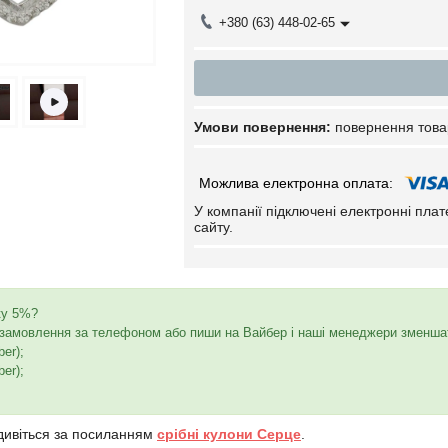
+380 (63) 448-02-65
повернення това
У компанії підключені електронні пла
сайту.
ку 5%?
амовлення за телефоном або пиши на Вайбер і наші менеджери зменшать
ber);
ber);
дивіться за посиланням
срібні кулони Серце
.