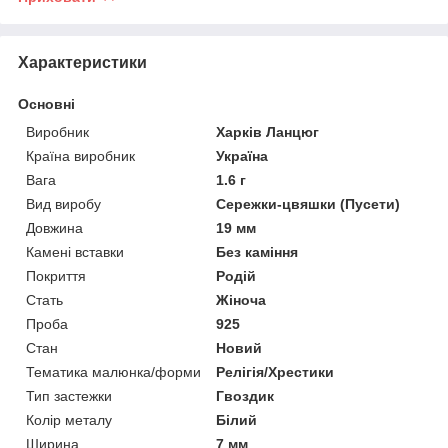
Характеристики
Основні
Виробник
Харків Ланцюг
Країна виробник
Україна
Вага
1.6 г
Вид виробу
Сережки-цвяшки (Пусети)
Довжина
19 мм
Камені вставки
Без каміння
Покриття
Родій
Стать
Жіноча
Проба
925
Стан
Новий
Тематика малюнка/форми
Релігія/Хрестики
Тип застежки
Гвоздик
Колір металу
Білий
Ширина
7 мм