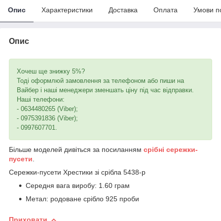
Опис
Характеристики
Доставка
Оплата
Умови п
Опис
Хочеш ще знижку 5%?
Тоді оформлюй замовлення за телефоном або пиши на
Вайбер і наші менеджери зменшать ціну під час відправки.
Наші телефони:
- 0634480265 (Viber);
- 0975391836 (Viber);
- 0997607701.
Більше моделей дивіться за посиланням
срібні сережки-
пусети
.
Сережки-пусети Хрестики зі срібла 5438-р
Середня вага виробу: 1.60 грам
Метал: родоване срібло 925 проби
Приховати