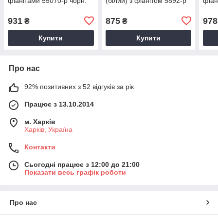
фіанітами 55070-р чорн.
(білий) з фіанітом 5892-р
фіан
931
875
978
₴
₴
Купити
Купити
Про нас
92% позитивних з 52 відгуків за рік
Працює з 13.10.2014
м. Харків
Харків, Україна
Контакти
Сьогодні працює з 12:00 до 21:00
Показати весь графік роботи
Про нас