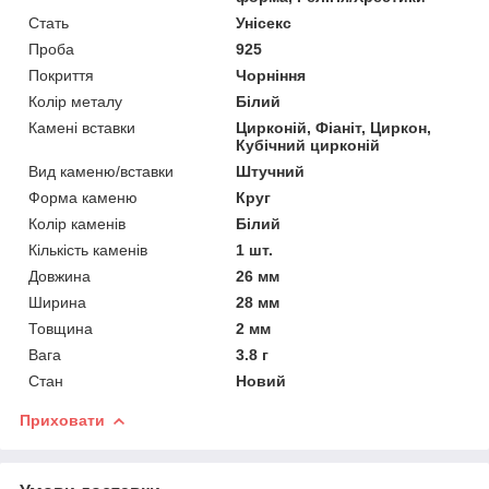
Стать
Унісекс
Проба
925
Покриття
Чорніння
Колір металу
Білий
Камені вставки
Цирконій, Фіаніт, Циркон,
Кубічний цирконій
Вид каменю/вставки
Штучний
Форма каменю
Круг
Колір каменів
Білий
Кількість каменів
1 шт.
Довжина
26 мм
Ширина
28 мм
Товщина
2 мм
Вага
3.8 г
Стан
Новий
Приховати