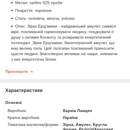
Метал: срібло 925 проби
Покриття: чорніння
Стать: чоловіча, жіноча, унісекс
Опис: Зірка Ерцгамми - найдавніший амулет, символ
віри, покликаний гармонізувати людину, поєднувати її
душу з силами Космосу та розкривати енергетичний
потенціал. Зірка Ерцгамми, багатогранний амулет, що
має велику силу. Цей талісман покликаний приносити
щастя людині, благотворно впливає на чакри, знімаючи
з них енергетичні блоки.
Приховати
Характеристики
Основні
Виробник
Харків Ланцюг
Країна виробник
Україна
Тематика малюнка/форми
Зірка, Амулет, Кругла
форма, Релігія/Хрестики