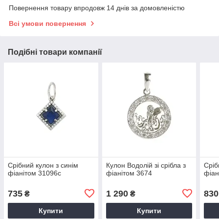
Повернення товару впродовж 14 днів за домовленістю
Всі умови повернення
Подібні товари компанії
Срібний кулон з синім
Кулон Водолій зі срібла з
Сріб
фіанітом 31096с
фіанітом 3674
фіан
735
1 290
830
₴
₴
Купити
Купити