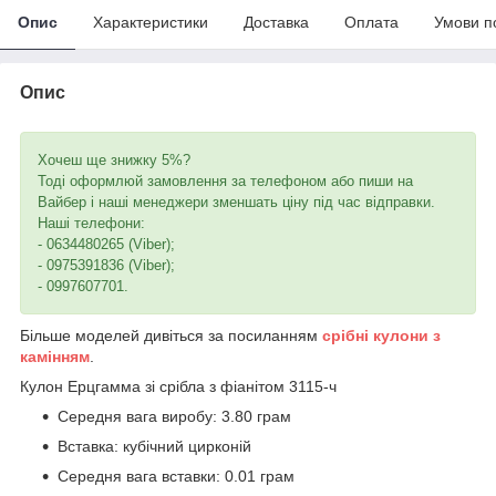
Опис
Характеристики
Доставка
Оплата
Умови п
Опис
Хочеш ще знижку 5%?
Тоді оформлюй замовлення за телефоном або пиши на
Вайбер і наші менеджери зменшать ціну під час відправки.
Наші телефони:
- 0634480265 (Viber);
- 0975391836 (Viber);
- 0997607701.
Більше моделей дивіться за посиланням
срібні кулони з
камінням
.
Кулон Ерцгамма зі срібла з фіанітом 3115-ч
Середня вага виробу: 3.80 грам
Вставка: кубічний цирконій
Середня вага вставки: 0.01 грам