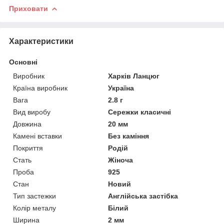
Приховати
Характеристики
Основні
Виробник
Харків Ланцюг
Країна виробник
Україна
Вага
2.8 г
Вид виробу
Сережки класичні
Довжина
20 мм
Камені вставки
Без каміння
Покриття
Родій
Стать
Жіноча
Проба
925
Стан
Новий
Тип застежки
Англійська застібка
Колір металу
Білий
Ширина
2 мм