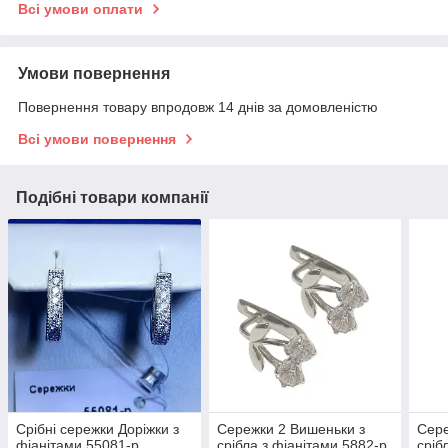
Всі умови оплати
Умови повернення
Повернення товару впродовж 14 днів за домовленістю
Всі умови повернення
Подібні товари компанії
Срібні сережки Доріжки з
Сережки 2 Вишеньки з
Сере
фіанітами 55081-р
срібла з фіанітами 5882-р
сріб