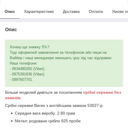
Опис
Характеристики
Доставка
Оплата
Умови п
Опис
Хочеш ще знижку 5%?
Тоді оформлюй замовлення за телефоном або пиши на
Вайбер і наші менеджери зменшать ціну під час відправки.
Наші телефони:
- 0634480265 (Viber);
- 0975391836 (Viber);
- 0997607701.
Більше моделей дивіться за посиланням
срібні сережки без
каменів
.
Срібні сережки Вигин з англійським замком 53027-р
Середня вага виробу: 2.80 грам
Метал: родоване срібло 925 проби