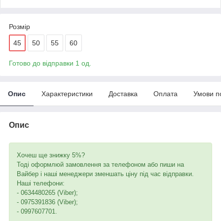
Розмір
45
50
55
60
Готово до відправки 1 од.
Опис
Характеристики
Доставка
Оплата
Умови п
Опис
Хочеш ще знижку 5%?
Тоді оформлюй замовлення за телефоном або пиши на
Вайбер і наші менеджери зменшать ціну під час відправки.
Наші телефони:
- 0634480265 (Viber);
- 0975391836 (Viber);
- 0997607701.