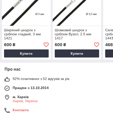
Шкіряний шнурок з
Шовковий шнурок з
Силі
сріблом гладкий, 3 мм
сріблом Вузол, 2.5 мм
сріб
1421
1417
1443
600
600
468
₴
₴
Купити
Купити
Про нас
92% позитивних з 52 відгуків за рік
Працює з 13.10.2014
м. Харків
Харків, Україна
Контакти