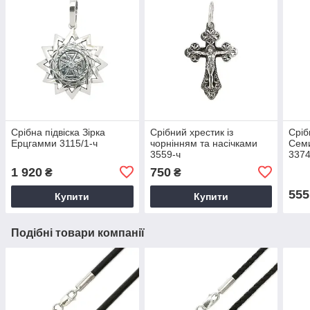
Срібна підвіска Зірка
Срібний хрестик із
Сріб
Ерцгамми 3115/1-ч
чорнінням та насічками
Семи
3559-ч
3374
1 920
750
₴
₴
555
Купити
Купити
Подібні товари компанії