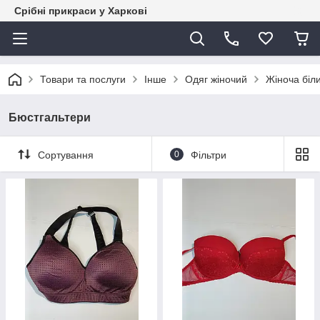
Срібні прикраси у Харкові
Товари та послуги
Інше
Одяг жіночий
Жіноча біли
Бюстгальтери
Сортування
0
Фільтри