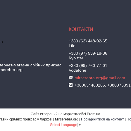
+380 (63) 448-02-65
на
Life
+380 (97) 539-18-36
Kyivstar
тернет-магазин срібних прикрас
+380 (99) 760-77-01
irserebra.org
Vodafone
mirserebra.org@gmail.com
+380634480265, +380975391
Сайт створений на маркетплейсі
Prom.ua
Ювелірний інтернет-магазин срібних прикрас у Харкові | Mirserebra.org |
Поскаржитися на контент
|
По
Select Language
▼