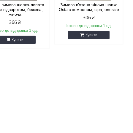
а зимова шапка-лопата
Зимова в'язана жіноча шапка
з відворотом, бежева,
Osta з помпоном, сіра, onesize
жіноча
306 ₴
366 ₴
Готово до відправки 1 од.
во до відправки 1 од.
Купити
Купити