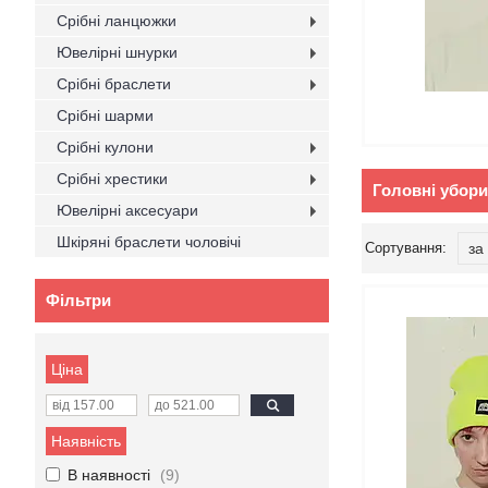
Срібні ланцюжки
Ювелірні шнурки
Срібні браслети
Срібні шарми
Срібні кулони
Срібні хрестики
Головні убори
Ювелірні аксесуари
Шкіряні браслети чоловічі
Фільтри
Ціна
Наявність
В наявності
9