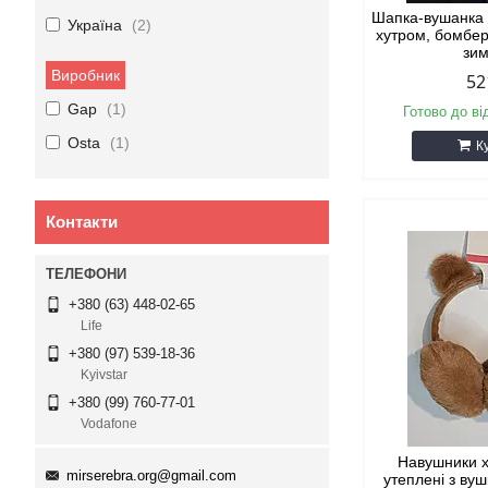
Шапка-вушанка 
Україна
2
хутром, бомбер,
зи
Виробник
52
Gap
1
Готово до ві
Osta
1
К
Контакти
+380 (63) 448-02-65
Life
+380 (97) 539-18-36
Kyivstar
+380 (99) 760-77-01
Vodafone
Навушники х
mirserebra.org@gmail.com
утеплені з ву