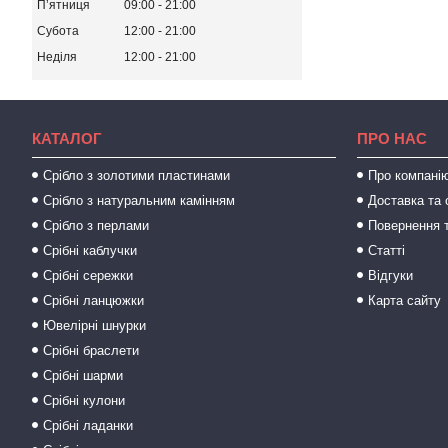
Пʼятниця
09:00
21:00
Субота
12:00
21:00
Неділя
12:00
21:00
КАТАЛОГ
ПРО НАС
Срібло з золотими пластинами
Про компані
Срібло з натуральним камінням
Доставка та 
Срібло з перлами
Повернення т
Срібні каблучки
Статті
Срібні сережки
Відгуки
Срібні ланцюжки
Карта сайту
Ювелірні шнурки
Срібні браслети
Срібні шарми
Срібні кулони
Срібні ладанки