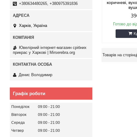
коричневі, вух
+380634480265, +380975391836
вуш
39
Готово до ві
Харків, Україна
К
Ювелірний інтернет-магазин срібних
прикрас у Харкові | Mirserebra.org
Денис Володимир
Графік роботи
Понеділок
09:00
21:00
Вівторок
09:00
21:00
Середа
09:00
21:00
Четвер
09:00
21:00