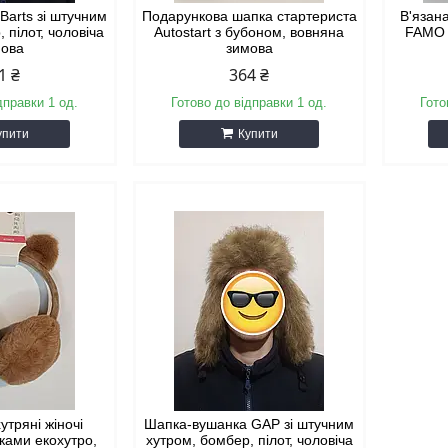
Barts зі штучним
Подарункова шапка стартериста
В'язан
 пілот, чоловіча
Autostart з бубоном, вовняна
FAMO 
мова
зимова
1 ₴
364 ₴
дправки 1 од.
Готово до відправки 1 од.
Гото
упити
Купити
утряні жіночі
Шапка-вушанка GAP зі штучним
шками екохутро,
хутром, бомбер, пілот, чоловіча