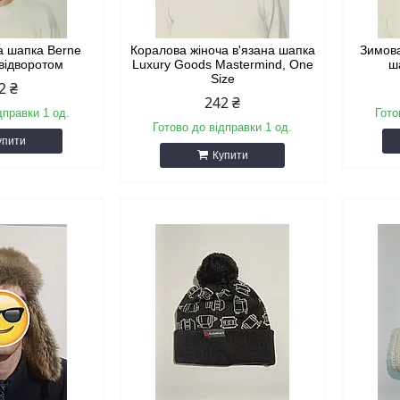
а шапка Berne
Коралова жіноча в'язана шапка
Зимова
 відворотом
Luxury Goods Mastermind, One
ш
Size
2 ₴
242 ₴
дправки 1 од.
Гото
Готово до відправки 1 од.
упити
Купити