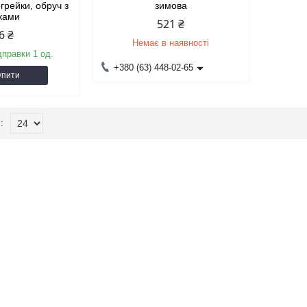
огрейки, обруч з
зимова
ками
521 ₴
6 ₴
Немає в наявності
дправки 1 од.
+380 (63) 448-02-65
упити