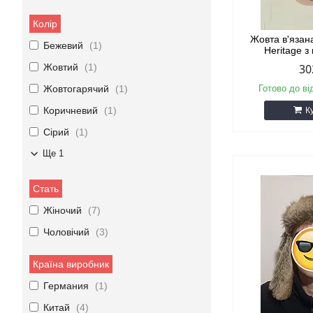
Колір
Жовта в'язан
Бежевий
1
Heritage з
Жовтий
1
30
Жовтогарячий
1
Готово до ві
Коричневий
1
К
Сірий
1
Ще 1
Стать
Жіночий
7
Чоловічий
3
Країна виробник
Германия
1
Китай
4